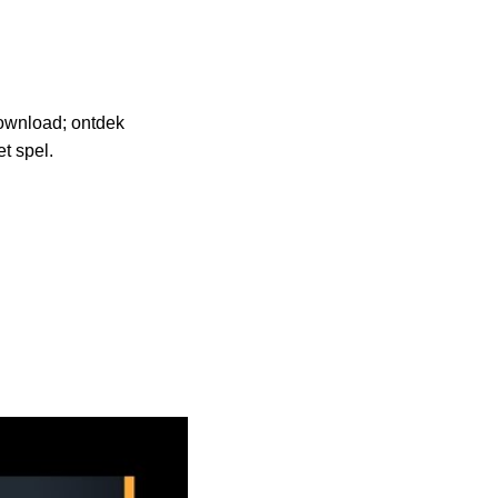
download; ontdek
t spel.