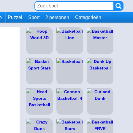
io
Puzzel
Sport
2 personen
Categorieën