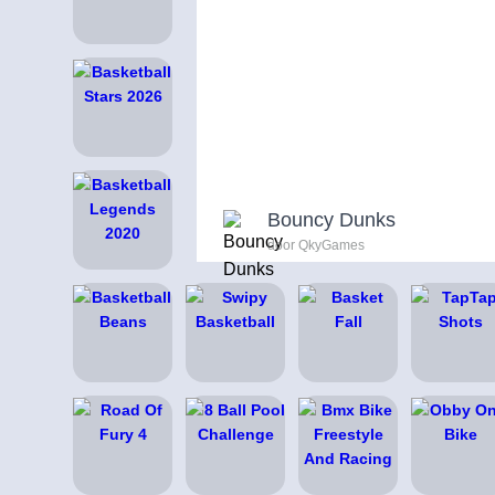
Bouncy Dunks
door QkyGames