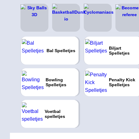
Biljart
Bal Spelletjes
Spelletjes
Bowling
Penalty Kick
Spelletjes
Spelletjes
Voetbal
spelletjes