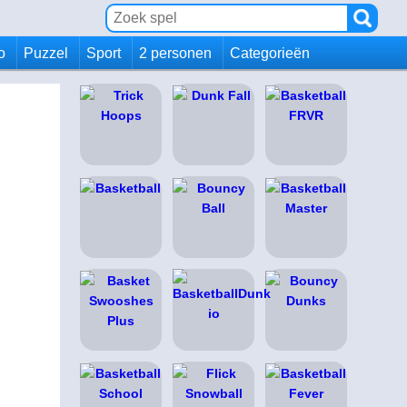
io
Puzzel
Sport
2 personen
Categorieën