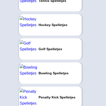
Tennis Spelletjes
Hockey Spelletjes
Golf Spelletjes
Bowling Spelletjes
Penalty Kick Spelletjes