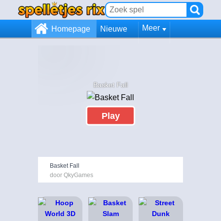
Meer
Homepage
Nieuwe
Basket Fall
Play
Basket Fall
door QkyGames