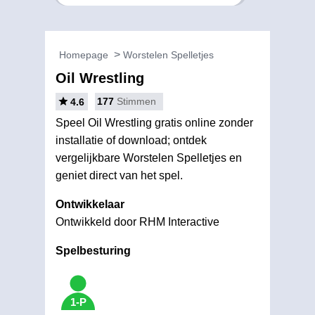
Homepage
Worstelen Spelletjes
Oil Wrestling
177
Stimmen
4.6
Speel Oil Wrestling gratis online zonder
installatie of download; ontdek
vergelijkbare Worstelen Spelletjes en
geniet direct van het spel.
Ontwikkelaar
Ontwikkeld door RHM Interactive
Spelbesturing
1-P