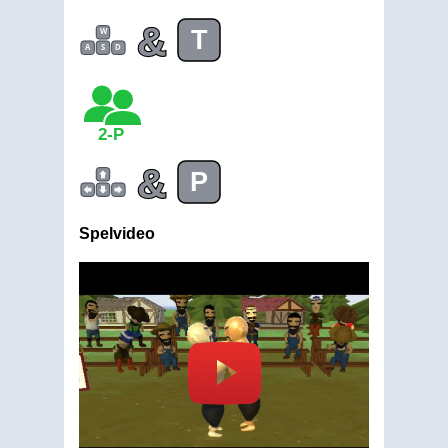
&
T
W
A
S
D
2-P
&
P
Spelvideo