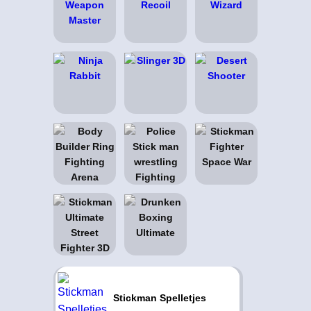
Stickman Spelletjes