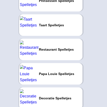
Prinsessen Spelletjes
Taart Spelletjes
Restaurant Spelletjes
Papa Louie Spelletjes
Decoratie Spelletjes