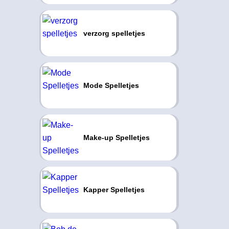
verzorg spelletjes
Mode Spelletjes
Make-up Spelletjes
Kapper Spelletjes