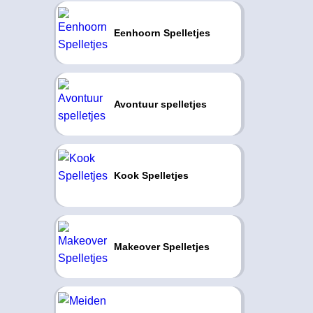
Eenhoorn Spelletjes
Avontuur spelletjes
Kook Spelletjes
Makeover Spelletjes