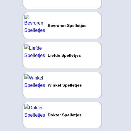
Bevroren Spelletjes
Liefde Spelletjes
Winkel Spelletjes
Dokter Spelletjes