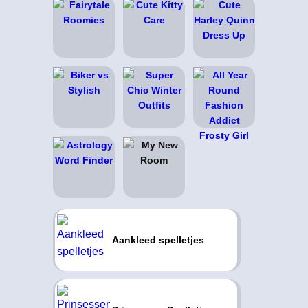
Aankleed spelletjes