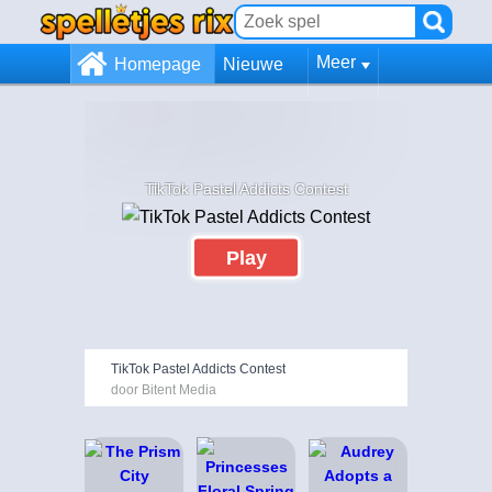
Meer
Homepage
Nieuwe
TikTok Pastel Addicts Contest
Play
TikTok Pastel Addicts Contest
door Bitent Media