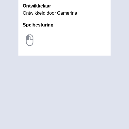
Ontwikkelaar
Ontwikkeld door Gamerina
Spelbesturing