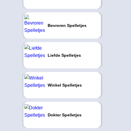
Bevroren Spelletjes
Liefde Spelletjes
Winkel Spelletjes
Dokter Spelletjes