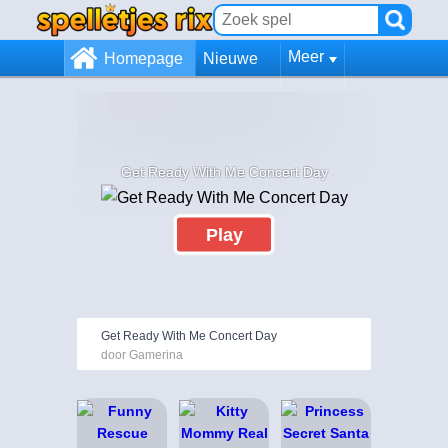
Meer
Homepage
Nieuwe
Get Ready With Me Concert Day
Play
Get Ready With Me Concert Day
door Gamerina