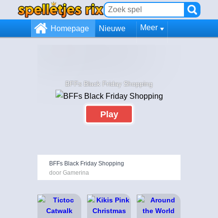
Meer
Homepage
Nieuwe
BFFs Black Friday Shopping
Play
BFFs Black Friday Shopping
door Gamerina