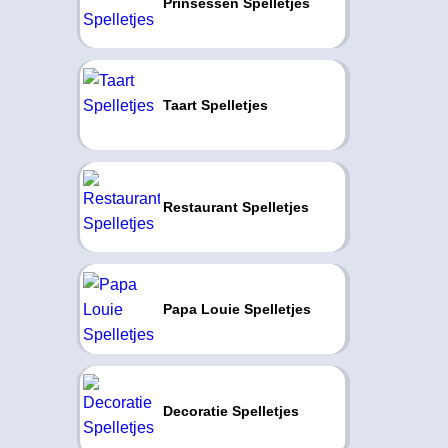
Prinsessen Spelletjes
Taart Spelletjes
Restaurant Spelletjes
Papa Louie Spelletjes
Decoratie Spelletjes