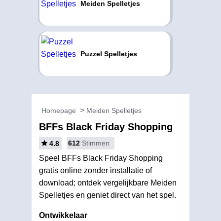
Meiden Spelletjes
Puzzel Spelletjes
Homepage
Meiden Spelletjes
BFFs Black Friday Shopping
612
Stimmen
4.8
Speel BFFs Black Friday Shopping
gratis online zonder installatie of
download; ontdek vergelijkbare Meiden
Spelletjes en geniet direct van het spel.
Ontwikkelaar