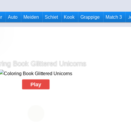
r
Auto
Meiden
Schiet
Kook
Grappige
Match 3
.
ring Book Glittered Unicorns
Play