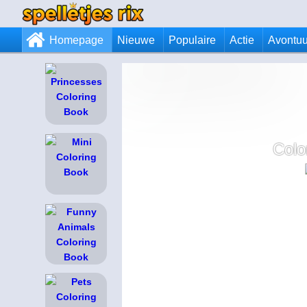
Homepage
Nieuwe
Populaire
Actie
Avontuu
Colo