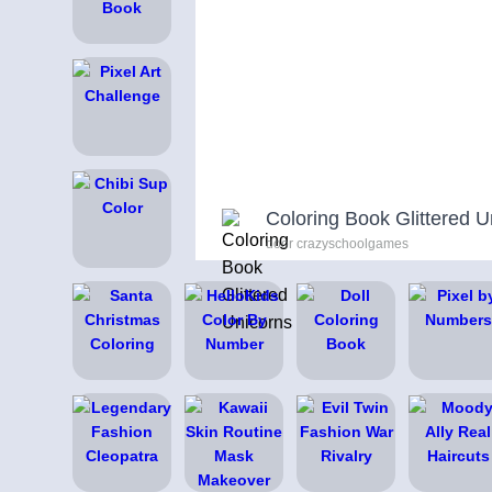
Coloring Book Glittered U
door crazyschoolgames