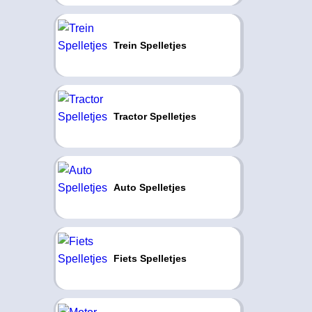
Trein Spelletjes
Tractor Spelletjes
Auto Spelletjes
Fiets Spelletjes