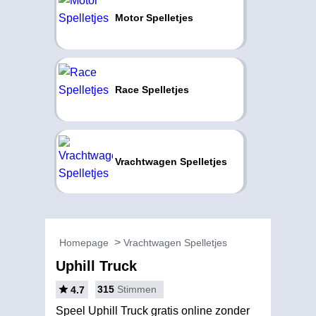
Motor Spelletjes
Race Spelletjes
Vrachtwagen Spelletjes
Homepage
Vrachtwagen Spelletjes
Uphill Truck
315
Stimmen
4.7
Speel Uphill Truck gratis online zonder