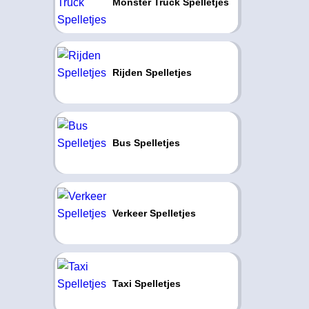
Monster Truck Spelletjes
Rijden Spelletjes
Bus Spelletjes
Verkeer Spelletjes
Taxi Spelletjes