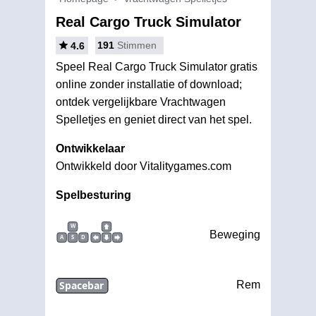
Real Cargo Truck Simulator
191
Stimmen
4.6
Speel Real Cargo Truck Simulator gratis
online zonder installatie of download;
ontdek vergelijkbare Vrachtwagen
Spelletjes en geniet direct van het spel.
Ontwikkelaar
Ontwikkeld door Vitalitygames.com
Spelbesturing
W
Beweging
A
S
D
Spacebar
Rem