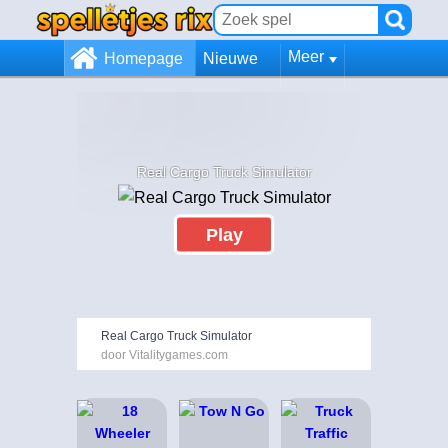
Meer
Homepage
Nieuwe
Real Cargo Truck Simulator
Play
Real Cargo Truck Simulator
door Vitalitygames.com