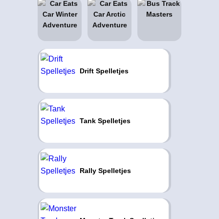
Drift Spelletjes
Tank Spelletjes
Rally Spelletjes