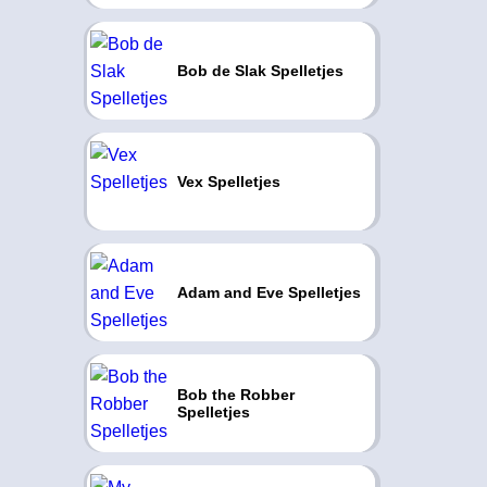
Bob de Slak Spelletjes
Vex Spelletjes
Adam and Eve Spelletjes
Bob the Robber
Spelletjes