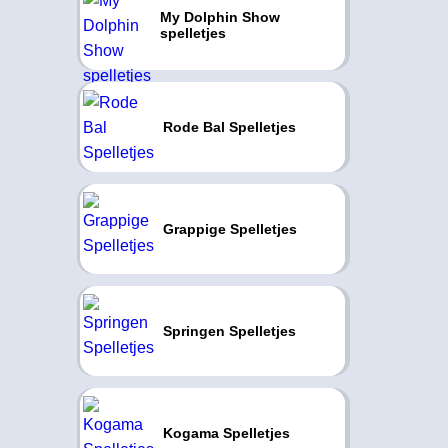
My Dolphin Show
spelletjes
Rode Bal Spelletjes
Grappige Spelletjes
Springen Spelletjes
Kogama Spelletjes