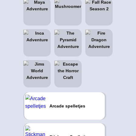
Arcade spelletjes