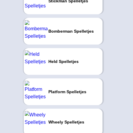
Stickman Spelletjes
Bomberman Spelletjes
Held Spelletjes
Platform Spelletjes
Wheely Spelletjes