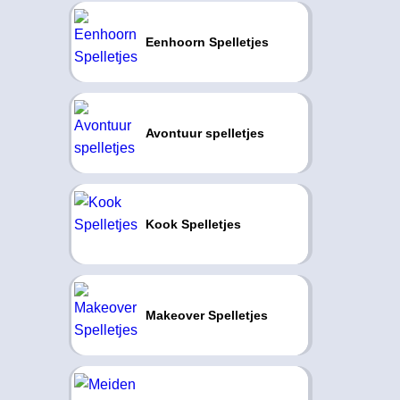
Eenhoorn Spelletjes
Avontuur spelletjes
Kook Spelletjes
Makeover Spelletjes