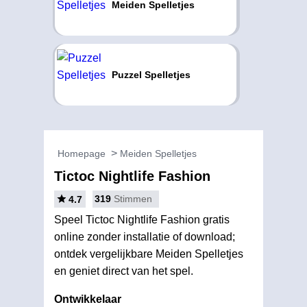
Meiden Spelletjes
Puzzel Spelletjes
Homepage
Meiden Spelletjes
Tictoc Nightlife Fashion
319
Stimmen
4.7
Speel Tictoc Nightlife Fashion gratis
online zonder installatie of download;
ontdek vergelijkbare Meiden Spelletjes
en geniet direct van het spel.
Ontwikkelaar