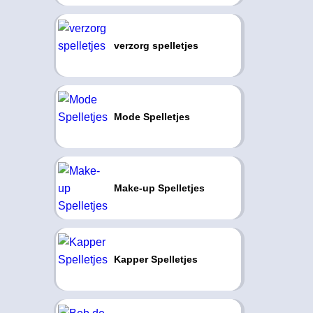
verzorg spelletjes
Mode Spelletjes
Make-up Spelletjes
Kapper Spelletjes