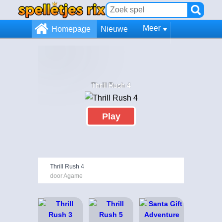
Meer
Homepage
Nieuwe
Thrill Rush 4
Play
Thrill Rush 4
door Agame