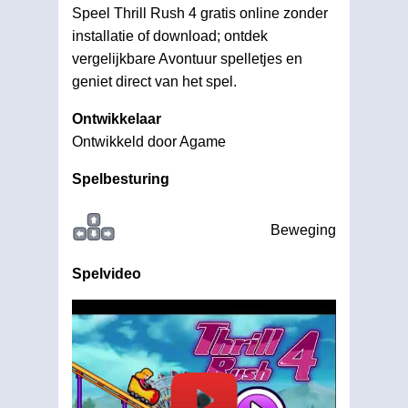
Speel Thrill Rush 4 gratis online zonder
installatie of download; ontdek
vergelijkbare Avontuur spelletjes en
geniet direct van het spel.
Ontwikkelaar
Ontwikkeld door Agame
Spelbesturing
Beweging
Spelvideo