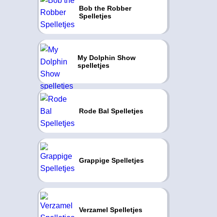
Bob the Robber
Spelletjes
My Dolphin Show
spelletjes
Rode Bal Spelletjes
Grappige Spelletjes
Verzamel Spelletjes