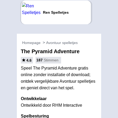
Ren Spelletjes
Homepage
Avontuur spelletjes
The Pyramid Adventure
187
Stimmen
4.6
Speel The Pyramid Adventure gratis
online zonder installatie of download;
ontdek vergelijkbare Avontuur spelletjes
en geniet direct van het spel.
Ontwikkelaar
Ontwikkeld door RHM Interactive
Spelbesturing