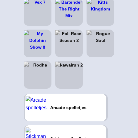
Arcade spelletjes