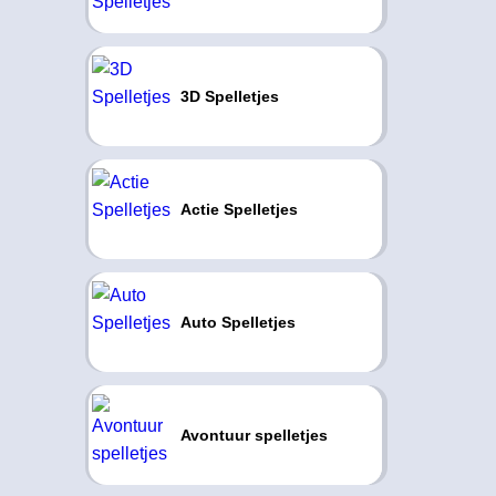
3D Spelletjes
Actie Spelletjes
Auto Spelletjes
Avontuur spelletjes