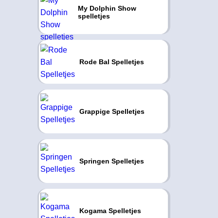
My Dolphin Show
spelletjes
Rode Bal Spelletjes
Grappige Spelletjes
Springen Spelletjes
Kogama Spelletjes