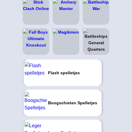
Flash spelletjes
Boogschieten Spelletjes