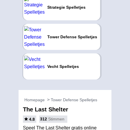
Strategie Spelletjes
Tower Defense Spelletjes
Vecht Spelletjes
Homepage
Tower Defense Spelletjes
The Last Shelter
312
Stimmen
4.8
Speel The Last Shelter gratis online