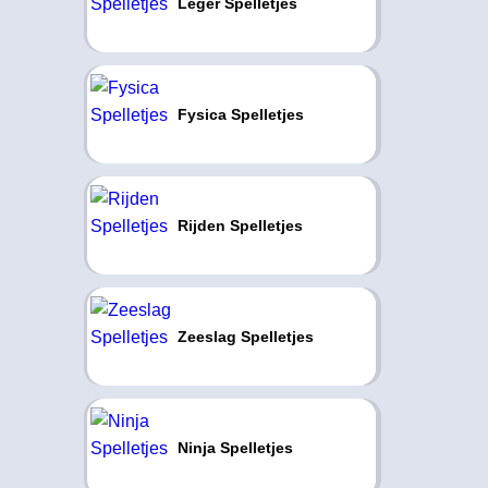
Leger Spelletjes
Fysica Spelletjes
Rijden Spelletjes
Zeeslag Spelletjes
Ninja Spelletjes