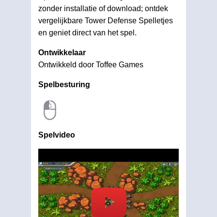
zonder installatie of download; ontdek
vergelijkbare Tower Defense Spelletjes
en geniet direct van het spel.
Ontwikkelaar
Ontwikkeld door Toffee Games
Spelbesturing
Spelvideo