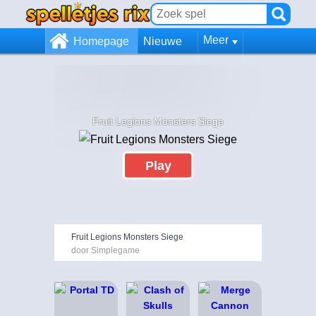
Meer
Homepage
Nieuwe
Fruit Legions Monsters Siege
Play
Fruit Legions Monsters Siege
door Simplegame