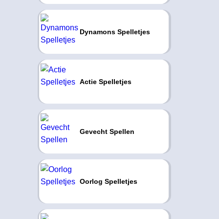
Dynamons Spelletjes
Actie Spelletjes
Gevecht Spellen
Oorlog Spelletjes