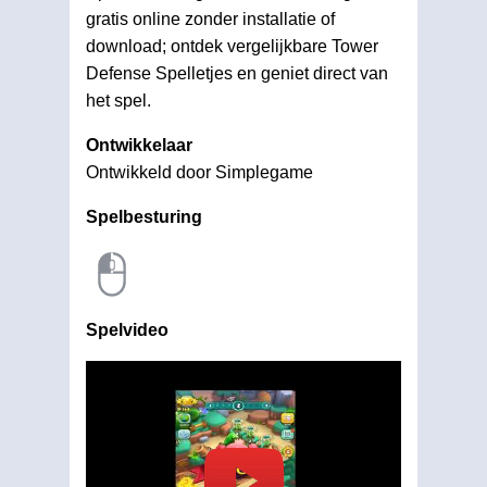
gratis online zonder installatie of
download; ontdek vergelijkbare Tower
Defense Spelletjes en geniet direct van
het spel.
Ontwikkelaar
Ontwikkeld door Simplegame
Spelbesturing
Spelvideo