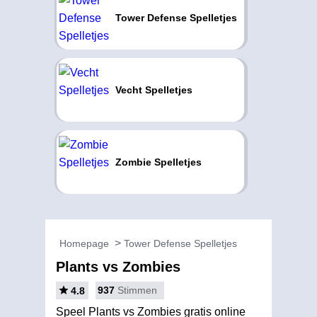
Tower Defense Spelletjes
Vecht Spelletjes
Zombie Spelletjes
Homepage
Tower Defense Spelletjes
Plants vs Zombies
937
Stimmen
4.8
Speel Plants vs Zombies gratis online