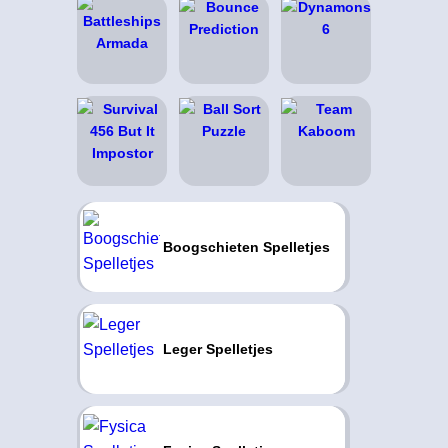
Boogschieten Spelletjes
Leger Spelletjes