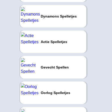
Dynamons Spelletjes
Actie Spelletjes
Gevecht Spellen
Oorlog Spelletjes