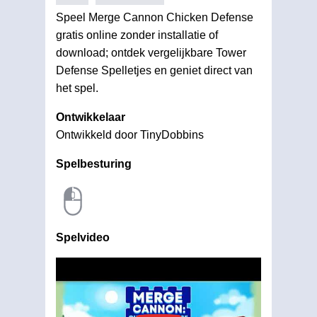
Speel Merge Cannon Chicken Defense
gratis online zonder installatie of
download; ontdek vergelijkbare Tower
Defense Spelletjes en geniet direct van
het spel.
Ontwikkelaar
Ontwikkeld door TinyDobbins
Spelbesturing
Spelvideo