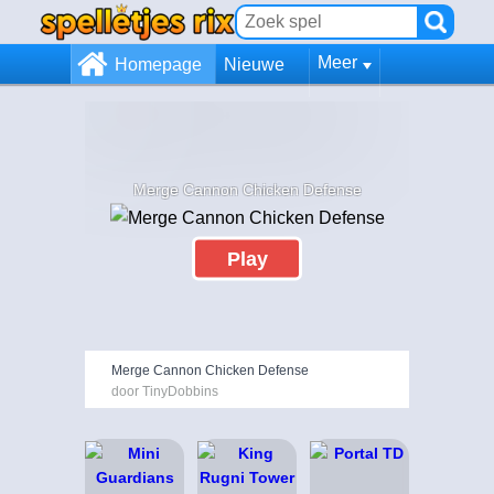
Meer
Homepage
Nieuwe
Merge Cannon Chicken Defense
Play
Merge Cannon Chicken Defense
door TinyDobbins