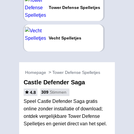
Tower Defense Spelletjes
Vecht Spelletjes
Homepage
Tower Defense Spelletjes
Castle Defender Saga
309
Stimmen
4.8
Speel Castle Defender Saga gratis
online zonder installatie of download;
ontdek vergelijkbare Tower Defense
Spelletjes en geniet direct van het spel.