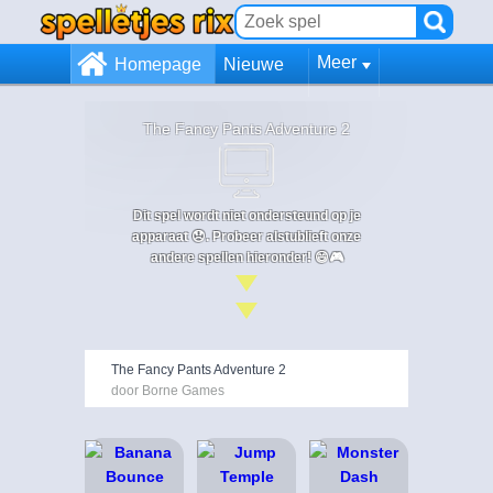
Meer
Homepage
Nieuwe
The Fancy Pants Adventure 2
Dit spel wordt niet ondersteund op je
apparaat 😞. Probeer alstublieft onze
andere spellen hieronder! 😄🎮
The Fancy Pants Adventure 2
door Borne Games