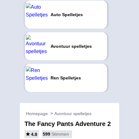
Auto Spelletjes
Avontuur spelletjes
Ren Spelletjes
Homepage
Avontuur spelletjes
The Fancy Pants Adventure 2
599
Stimmen
4.8