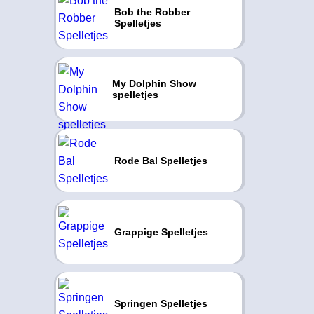
Bob the Robber
Spelletjes
My Dolphin Show
spelletjes
Rode Bal Spelletjes
Grappige Spelletjes
Springen Spelletjes