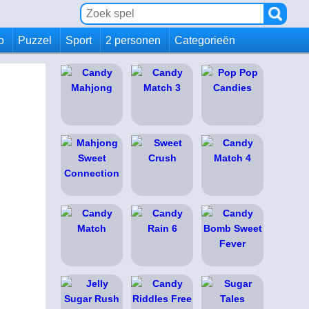
io
Puzzel
Sport
2 personen
Categorieën