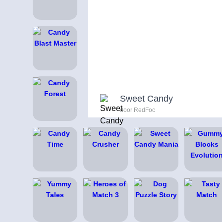
Sweet Candy
door RedFoc