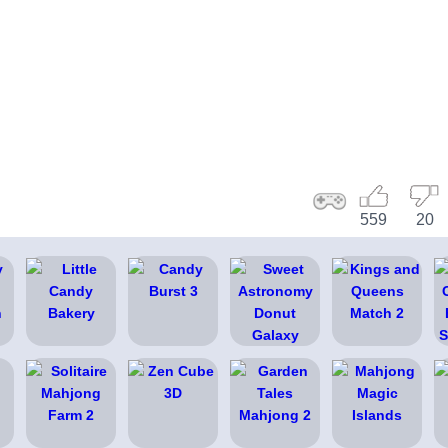
559
20