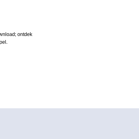
ownload; ontdek
pel.