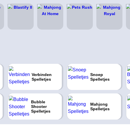
Verbinden
Snoep
Spelletjes
Spelletjes
Bubble
Mahjong
Shooter
Spelletjes
Spelletjes