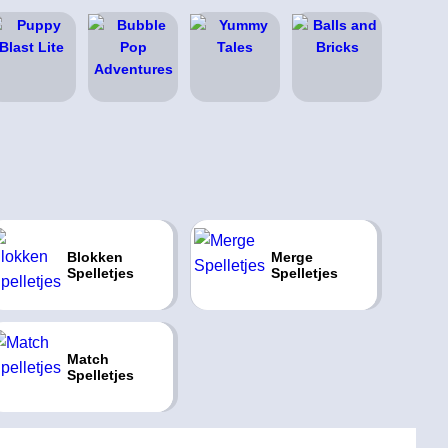
Blokken
Merge
Spelletjes
Spelletjes
Match
Spelletjes