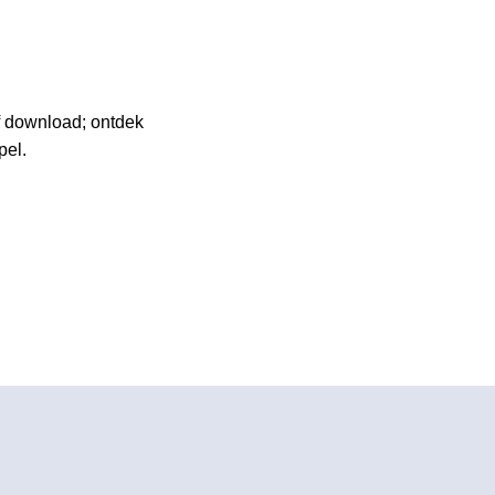
of download; ontdek
pel.