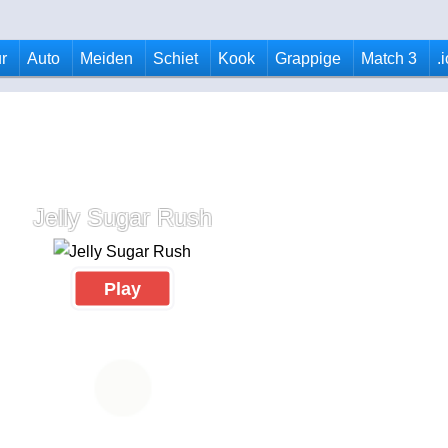
r
Auto
Meiden
Schiet
Kook
Grappige
Match 3
.
Jelly Sugar Rush
Play