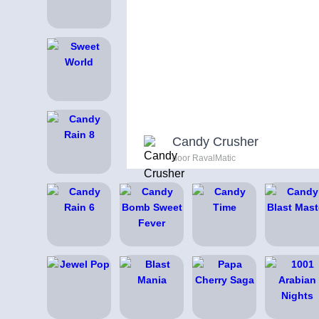
Candy Crusher
door RavalMatic