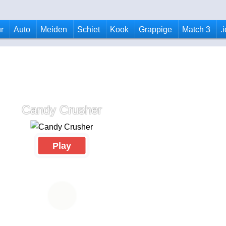
r
Auto
Meiden
Schiet
Kook
Grappige
Match 3
.
Candy Crusher
Play