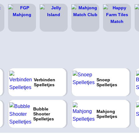
Verbinden
Snoep
Spelletjes
Spelletjes
Bubble
Mahjong
Shooter
Spelletjes
Spelletjes