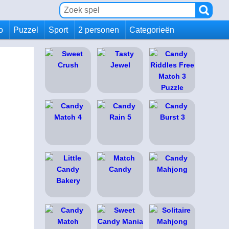
io
Puzzel
Sport
2 personen
Categorieën