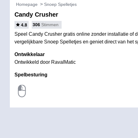
Homepage
Snoep Spelletjes
Candy Crusher
306
Stimmen
4.8
Speel Candy Crusher gratis online zonder installatie of
vergelijkbare Snoep Spelletjes en geniet direct van het s
Ontwikkelaar
Ontwikkeld door RavalMatic
Spelbesturing