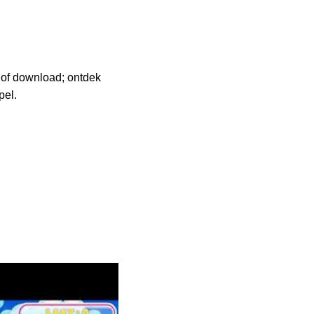
 of download; ontdek
pel.