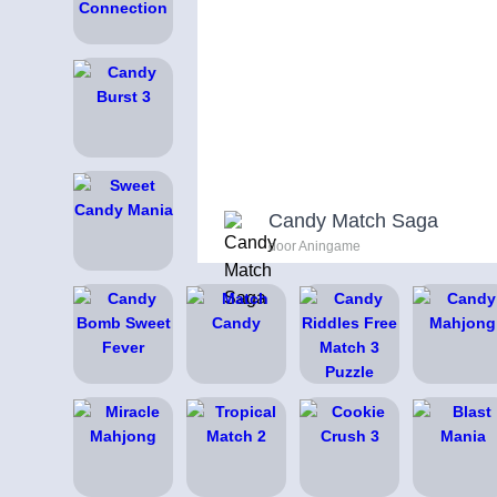
Candy Match Saga
door Aningame