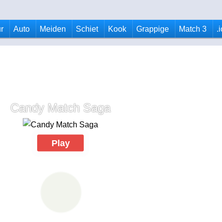
r
Auto
Meiden
Schiet
Kook
Grappige
Match 3
.
Candy Match Saga
Play