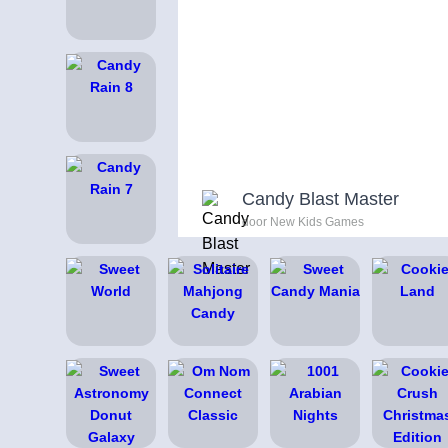
Candy Blast Master
door New Kids Games