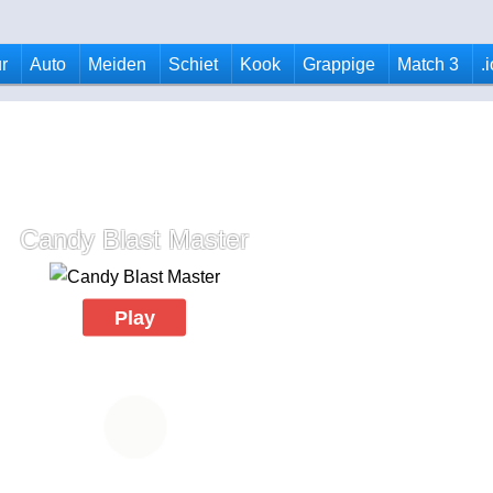
r
Auto
Meiden
Schiet
Kook
Grappige
Match 3
.
Candy Blast Master
Play