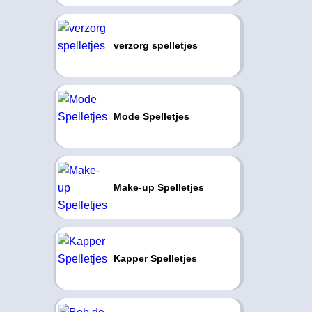
verzorg spelletjes
Mode Spelletjes
Make-up Spelletjes
Kapper Spelletjes