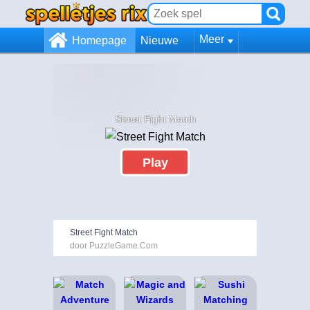
Meer
Homepage
Nieuwe
Street Fight Match
Play
Street Fight Match
door PuzzleGame.Com