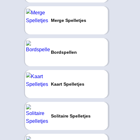
Merge Spelletjes
Bordspellen
Kaart Spelletjes
Solitaire Spelletjes