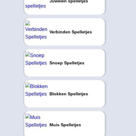
Juwelen spelletjes
Verbinden Spelletjes
Snoep Spelletjes
Blokken Spelletjes
Muis Spelletjes