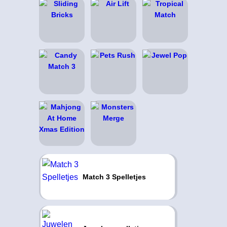
Match 3 Spelletjes