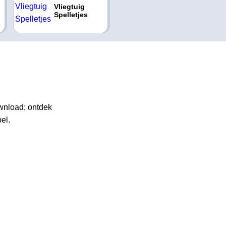
Vliegtuig
Spelletjes
ownload; ontdek
el.