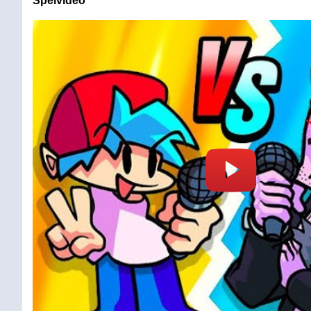
Spelvideo