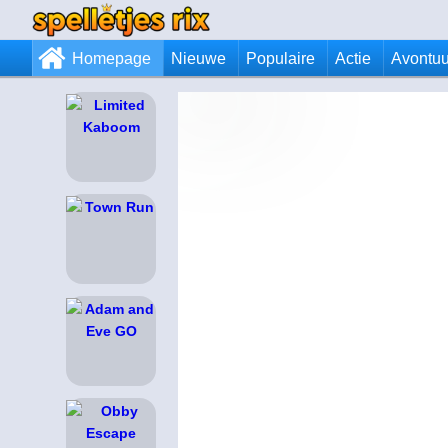
Homepage
Nieuwe
Populaire
Actie
Avontuu