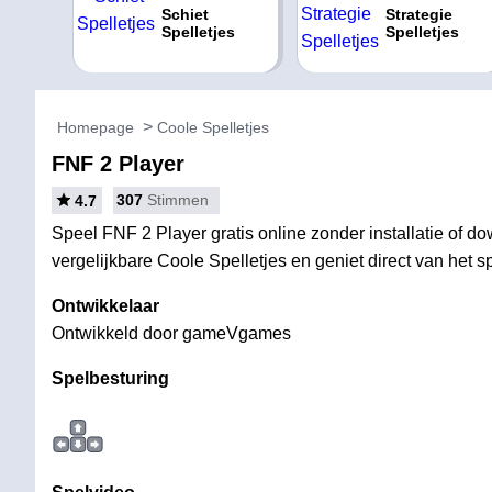
Schiet
Strategie
Spelletjes
Spelletjes
Homepage
Coole Spelletjes
FNF 2 Player
307
Stimmen
4.7
Speel FNF 2 Player gratis online zonder installatie of d
vergelijkbare Coole Spelletjes en geniet direct van het sp
Ontwikkelaar
Ontwikkeld door gameVgames
Spelbesturing