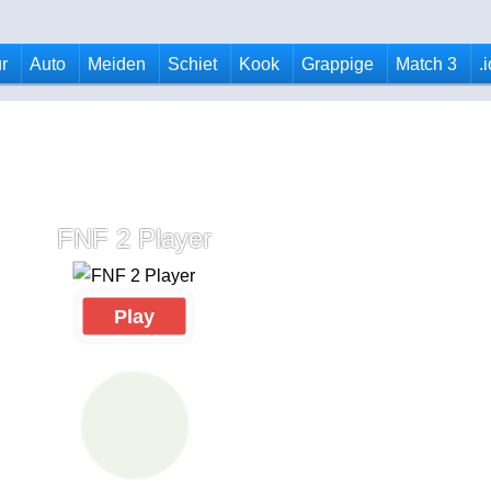
r
Auto
Meiden
Schiet
Kook
Grappige
Match 3
.
FNF 2 Player
Play