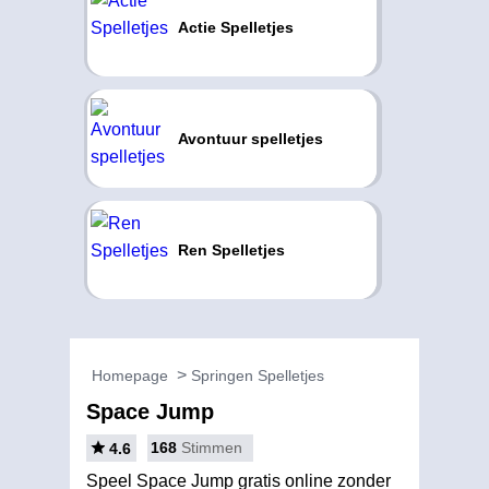
Actie Spelletjes
Avontuur spelletjes
Ren Spelletjes
Homepage
Springen Spelletjes
Space Jump
168
Stimmen
4.6
Speel Space Jump gratis online zonder