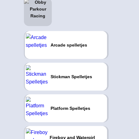
Arcade spelletjes
Stickman Spelletjes
Platform Spelletjes
Fireboy and Watergirl