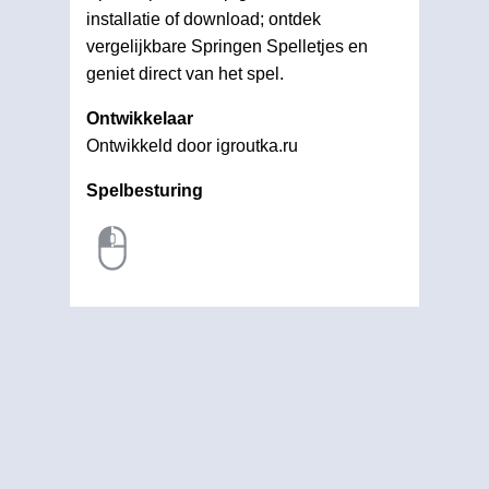
installatie of download; ontdek
vergelijkbare Springen Spelletjes en
geniet direct van het spel.
Ontwikkelaar
Ontwikkeld door igroutka.ru
Spelbesturing