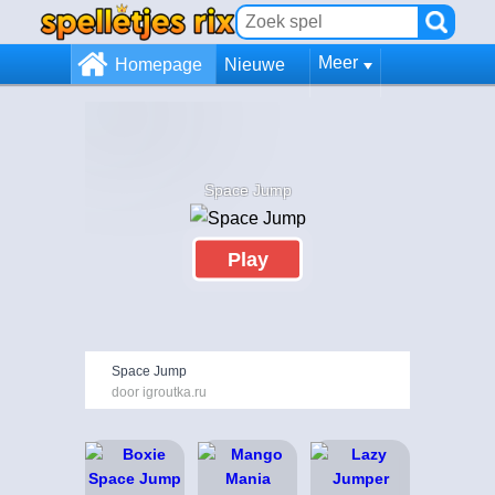
Meer
Homepage
Nieuwe
Space Jump
Play
Space Jump
door igroutka.ru