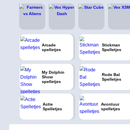
Arcade
Stickman
spelletjes
Spelletjes
My Dolphin
Rode Bal
Show
Spelletjes
spelletjes
Actie
Avontuur
Spelletjes
spelletjes