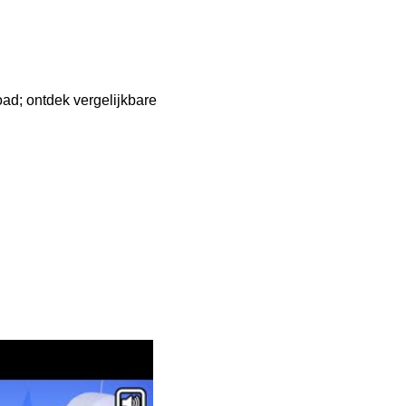
oad; ontdek vergelijkbare