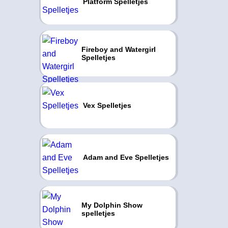
Platform Spelletjes
Fireboy and Watergirl
Spelletjes
Vex Spelletjes
Adam and Eve Spelletjes
My Dolphin Show
spelletjes