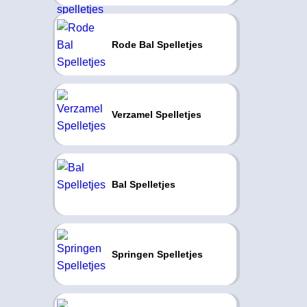
Rode Bal Spelletjes
Verzamel Spelletjes
Bal Spelletjes
Springen Spelletjes