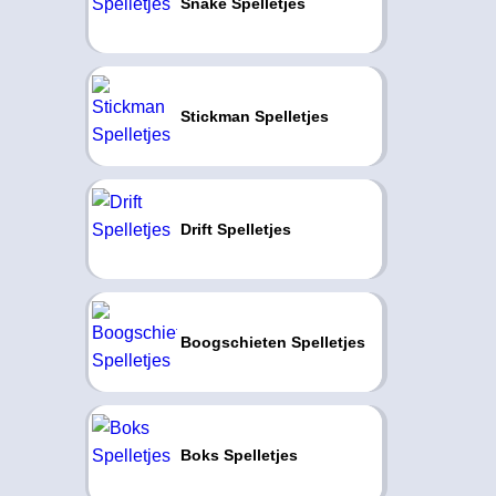
Snake Spelletjes
Stickman Spelletjes
Drift Spelletjes
Boogschieten Spelletjes
Boks Spelletjes