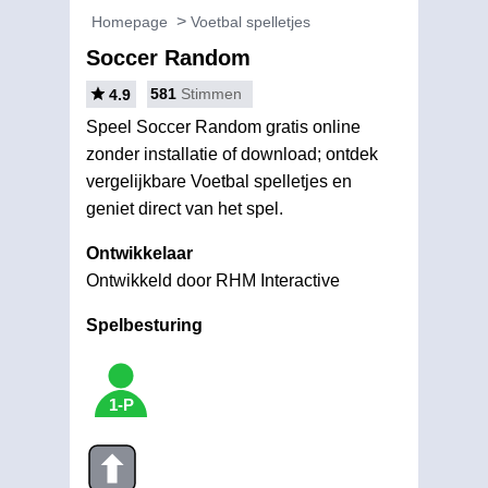
Homepage
Voetbal spelletjes
Soccer Random
581
Stimmen
4.9
Speel Soccer Random gratis online
zonder installatie of download; ontdek
vergelijkbare Voetbal spelletjes en
geniet direct van het spel.
Ontwikkelaar
Ontwikkeld door RHM Interactive
Spelbesturing
1-P