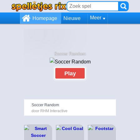
Meer
Homepage
Nieuwe
Soccer Random
Play
Soccer Random
door RHM Interactive