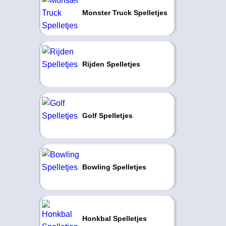
Monster Truck Spelletjes
Rijden Spelletjes
Golf Spelletjes
Bowling Spelletjes
Honkbal Spelletjes