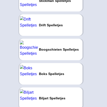
Stickman Spelletjes
Drift Spelletjes
Boogschieten Spelletjes
Boks Spelletjes
Biljart Spelletjes