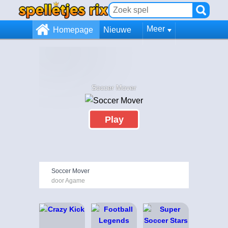
Meer
Homepage
Nieuwe
Soccer Mover
Play
Soccer Mover
door Agame