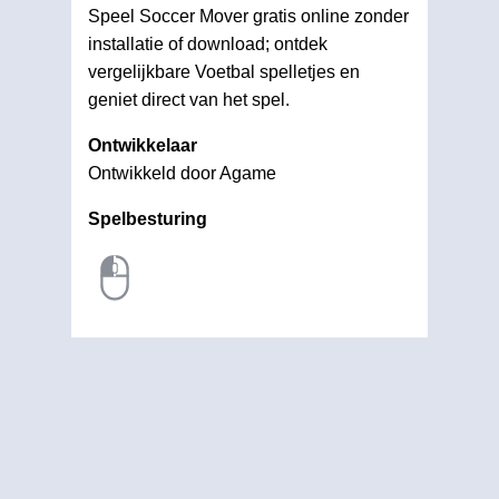
Speel Soccer Mover gratis online zonder
installatie of download; ontdek
vergelijkbare Voetbal spelletjes en
geniet direct van het spel.
Ontwikkelaar
Ontwikkeld door Agame
Spelbesturing