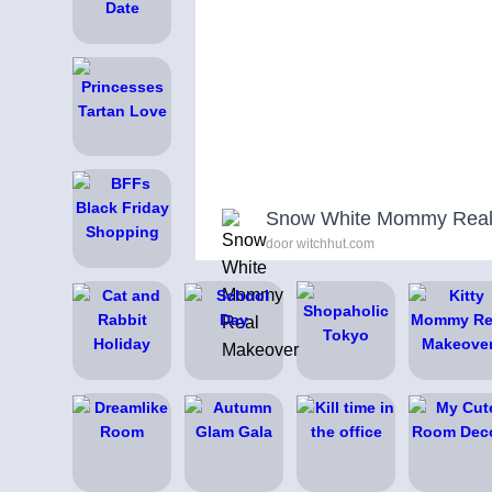
Snow White Mommy Real
door witchhut.com