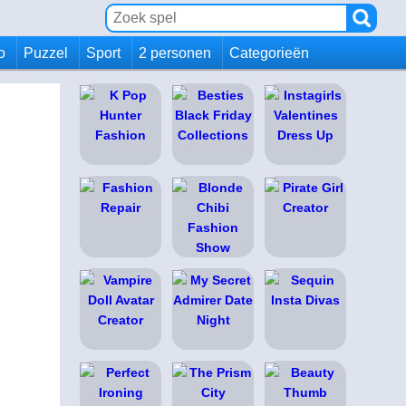
io
Puzzel
Sport
2 personen
Categorieën