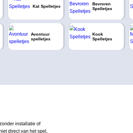
Bevroren
Kat Spelletjes
Spelletjes
Avontuur
Kook
spelletjes
Spelletjes
nder installatie of
et direct van het spel.