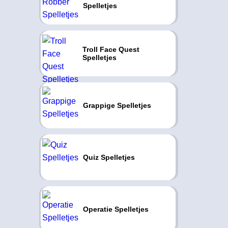
Spelletjes
Troll Face Quest
Spelletjes
Grappige Spelletjes
Quiz Spelletjes
Operatie Spelletjes