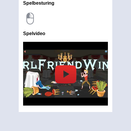
Spelbesturing
Spelvideo