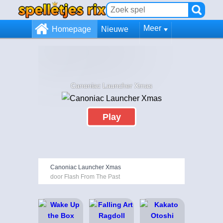
Meer
Homepage
Nieuwe
Canoniac Launcher Xmas
Play
Canoniac Launcher Xmas
door Flash From The Past