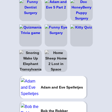
Adam and Eve Spelletjes
Bob the Robber