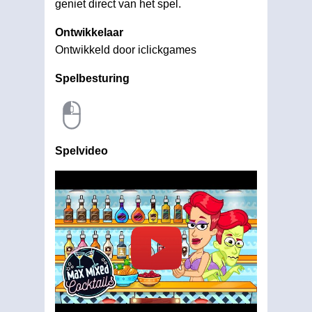
geniet direct van het spel.
Ontwikkelaar
Ontwikkeld door iclickgames
Spelbesturing
Spelvideo