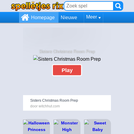
Meer
Homepage
Nieuwe
Sisters Christmas Room Prep
Play
Sisters Christmas Room Prep
door witchhut.com