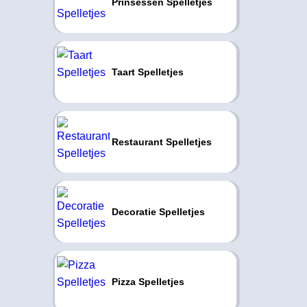
Prinsessen Spelletjes
Taart Spelletjes
Restaurant Spelletjes
Decoratie Spelletjes
Pizza Spelletjes