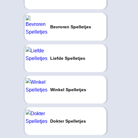
Bevroren Spelletjes
Liefde Spelletjes
Winkel Spelletjes
Dokter Spelletjes