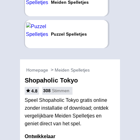
Meiden Spelletjes
Puzzel Spelletjes
Homepage
Meiden Spelletjes
Shopaholic Tokyo
308
Stimmen
4.8
Speel Shopaholic Tokyo gratis online
zonder installatie of download; ontdek
vergelijkbare Meiden Spelletjes en
geniet direct van het spel.
Ontwikkelaar