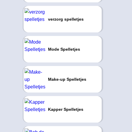
verzorg spelletjes
Mode Spelletjes
Make-up Spelletjes
Kapper Spelletjes