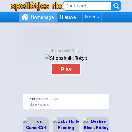
Meer
Homepage
Nieuwe
Shopaholic Tokyo
Play
Shopaholic Tokyo
door Agame