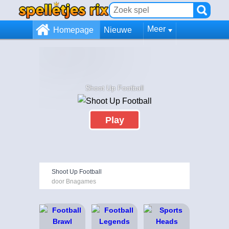
Meer
Homepage
Nieuwe
Shoot Up Football
Play
Shoot Up Football
door Bnagames