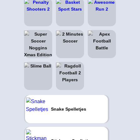
Snake Spelletjes