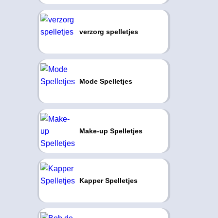
verzorg spelletjes
Mode Spelletjes
Make-up Spelletjes
Kapper Spelletjes