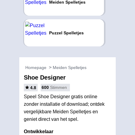
Meiden Spelletjes
Puzzel Spelletjes
Homepage
Meiden Spelletjes
Shoe Designer
600
Stimmen
4.8
Speel Shoe Designer gratis online
zonder installatie of download; ontdek
vergelijkbare Meiden Spelletjes en
geniet direct van het spel.
Ontwikkelaar