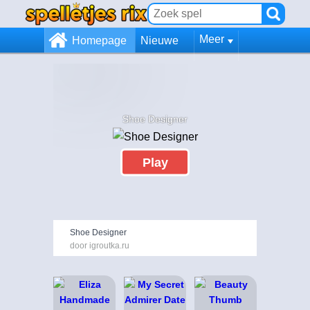
Meer
Homepage
Nieuwe
Shoe Designer
Play
Shoe Designer
door igroutka.ru