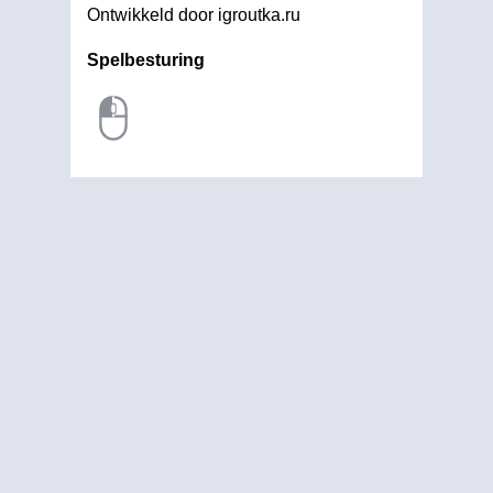
Ontwikkeld door igroutka.ru
Spelbesturing