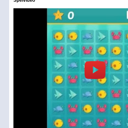
Spelvideo