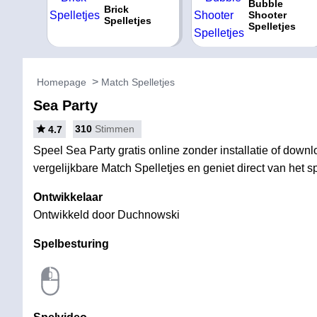
Bubble
Brick
Shooter
Spelletjes
Spelletjes
Homepage
Match Spelletjes
Sea Party
310
Stimmen
4.7
Speel Sea Party gratis online zonder installatie of down
vergelijkbare Match Spelletjes en geniet direct van het sp
Ontwikkelaar
Ontwikkeld door Duchnowski
Spelbesturing