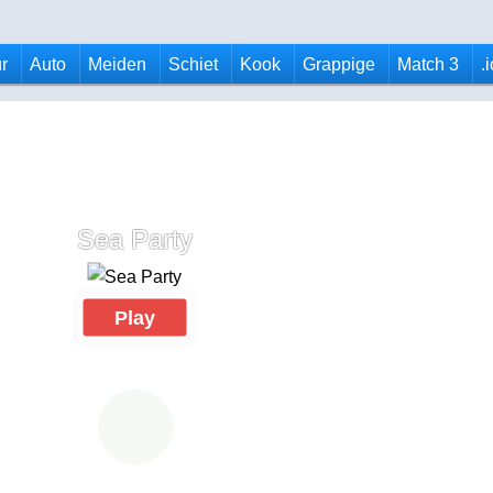
r
Auto
Meiden
Schiet
Kook
Grappige
Match 3
.
Sea Party
Play