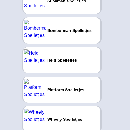
Stickman Spelletjes
Bomberman Spelletjes
Held Spelletjes
Platform Spelletjes
Wheely Spelletjes