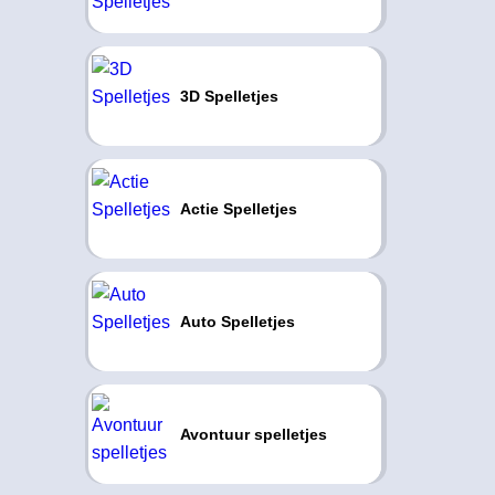
3D Spelletjes
Actie Spelletjes
Auto Spelletjes
Avontuur spelletjes