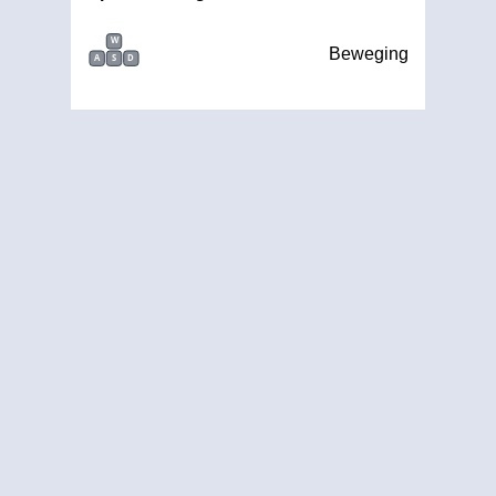
W
Beweging
A
S
D