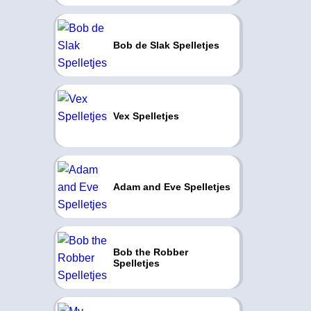
Bob de Slak Spelletjes
Vex Spelletjes
Adam and Eve Spelletjes
Bob the Robber
Spelletjes