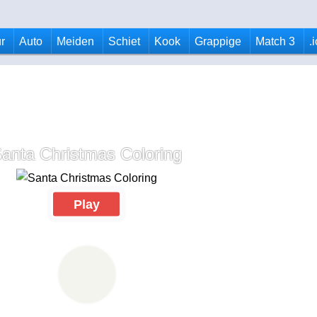
r
Auto
Meiden
Schiet
Kook
Grappige
Match 3
.
anta Christmas Coloring
Play