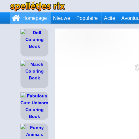
Homepage
Nieuwe
Populaire
Actie
Avontuu
S