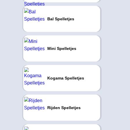
Bal Spelletjes
Mini Spelletjes
Kogama Spelletjes
Rijden Spelletjes