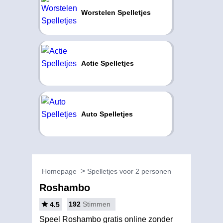
Worstelen Spelletjes
Actie Spelletjes
Auto Spelletjes
Homepage
Spelletjes voor 2 personen
Roshambo
192
Stimmen
4.5
Speel Roshambo gratis online zonder