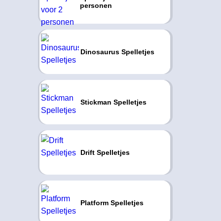
personen
Dinosaurus Spelletjes
Stickman Spelletjes
Drift Spelletjes
Platform Spelletjes