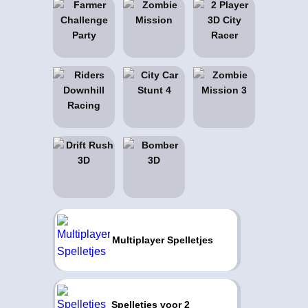
Multiplayer Spelletjes
Spelletjes voor 2