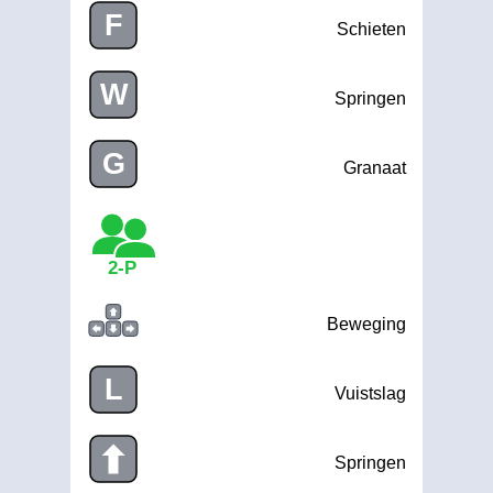
F
Schieten
W
Springen
G
Granaat
2-P
Beweging
L
Vuistslag
Springen