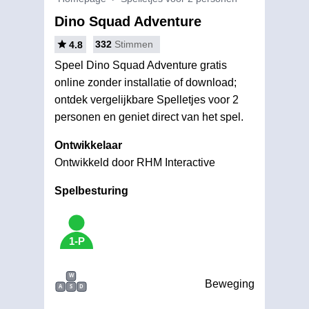
Dino Squad Adventure
332
Stimmen
4.8
Speel Dino Squad Adventure gratis
online zonder installatie of download;
ontdek vergelijkbare Spelletjes voor 2
personen en geniet direct van het spel.
Ontwikkelaar
Ontwikkeld door RHM Interactive
Spelbesturing
1-P
W
Beweging
A
S
D