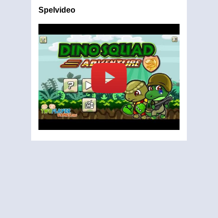
Spelvideo