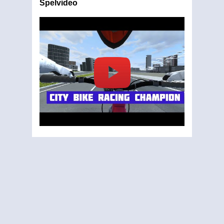
Spelvideo