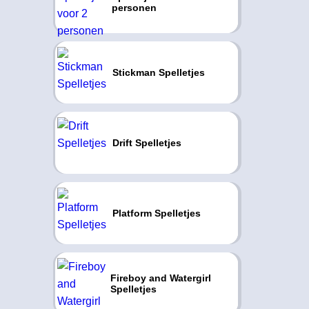
personen
Stickman Spelletjes
Drift Spelletjes
Platform Spelletjes
Fireboy and Watergirl
Spelletjes