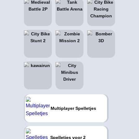
Multiplayer Spelletjes
Spelletjes voor 2